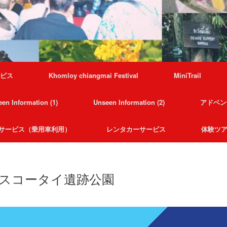
ービス
Khomloy chiangmai Festival
MiniTrail
en Information (1)
Unseen Information (2)
アドベン
サービス（乗用車利用）
レンタカーサービス
体験ツ
 *スコータイ遺跡公園