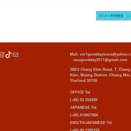
E1-タイ料理教室
→
cebook
Instagram
TikTok
Mail
Mail: cm1gooddaytours@yahoo.
suugoodday2511@gmail.com
289/3 Chang Klan Road, T. Chang
Klan, Muang District, Chiang Mai,
Thailand 50100
OFFICE Tel
(+66) 53 204299
JAPANESE Tel
(+66) 810857966
ENG/TH/JAPANESE Tel
(+66) 99 2395335