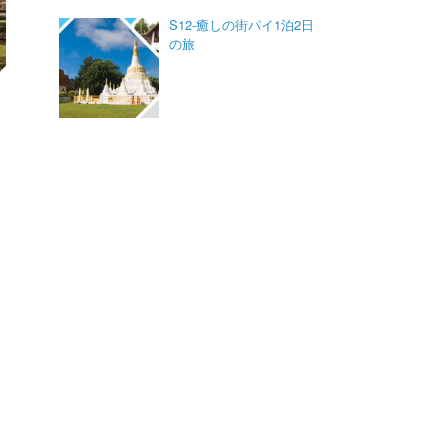
S12-癒しの街パイ1泊2日
の旅