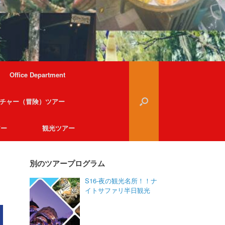
Office Department
チャー（冒険）ツアー
アー
観光ツアー
別のツアープログラム
S16-夜の観光名所！！ナ
イトサファリ半日観光