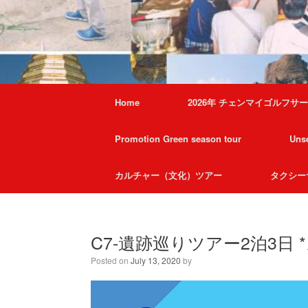
Home
2026年 チェンマイゴルフサ
Promotion Green season tour
Unse
カルチャー（文化）ツアー
タクシー
C7-遺跡巡りツアー2泊3日
Posted on
July 13, 2020
by