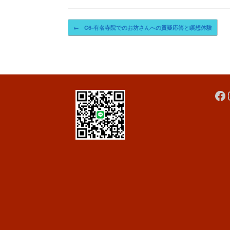
Post navigation
←
C6-有名寺院でのお坊さんへの質疑応答と瞑想体験
Fa