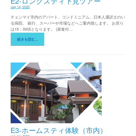
E2-ロングスティ下見ツアー
July 14, 2020
チェンマイ市内のアパート、コンドミニアム、日本人通訳士のい
る病院、 銀行、スーパーや市場などへご案内致します。 お戻り
は15：00頃となります。 (昼食付…
続きを読む...
E3-ホームスティ体験（市内）