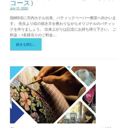
コース）
July 15, 2020
朝8時頃に市内ホテル出発、バティックペーパー教室へ向かいま
す。 先生より絵の描き方を教わりながらオリジナルのバティッ
クを作りましょう。 出来上がりは記念にお持ち帰り下さい。 ご
料金；1名様当りのご料金…
続きを読む...