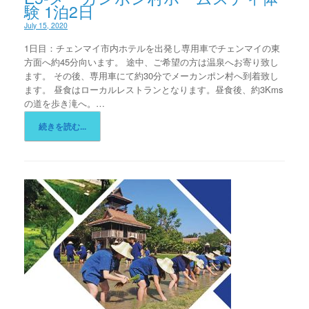
験 1泊2日
July 15, 2020
1日目：チェンマイ市内ホテルを出発し専用車でチェンマイの東
方面へ約45分向います。 途中、ご希望の方は温泉へお寄り致し
ます。 その後、専用車にて約30分でメーカンポン村へ到着致し
ます。 昼食はローカルレストランとなります。昼食後、約3Kms
の道を歩き滝へ。…
続きを読む...