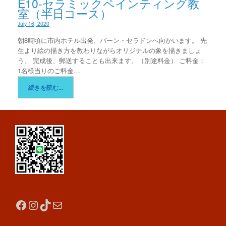
E10-セラミックペインティング教
室（半日コース）
July 16, 2020
朝8時頃に市内ホテル出発、バーン・セラドンへ向かいます。 先
生より絵の描き方を教わりながらオリジナルの象を描きましょ
う。 完成後、郵送することも出来ます。（別途料金） ご料金；
1名様当りのご料金…
続きを読む...
Facebook
Instagram
TikTok
Mail