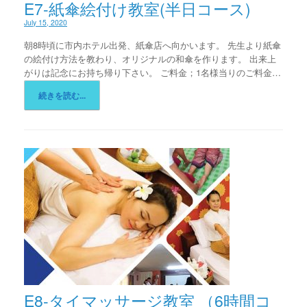
E7-紙傘絵付け教室(半日コース)
July 15, 2020
朝8時頃に市内ホテル出発、紙傘店へ向かいます。 先生より紙傘
の絵付け方法を教わり、オリジナルの和傘を作ります。 出来上
がりは記念にお持ち帰り下さい。 ご料金；1名様当りのご料金…
続きを読む...
E8-タイマッサージ教室 （6時間コ