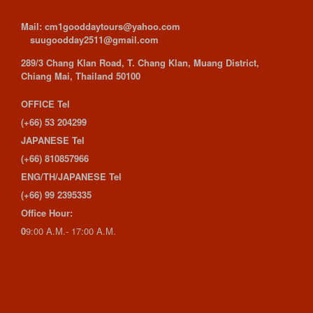
Mail: cm1gooddaytours@yahoo.com
suugoodday2511@gmail.com
289/3 Chang Klan Road, T. Chang Klan, Muang District,
Chiang Mai, Thailand 50100
OFFICE Tel
(+66) 53 204299
JAPANESE Tel
(+66) 810857966
ENG/TH/JAPANESE Tel
(+66) 99 2395335
Office Hour:
0
9:00 A.M.- 17:00 A.M.