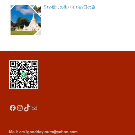
S12-癒しの街パイ1泊2日の旅
Facebook
Instagram
TikTok
Mail
Mail: cm1gooddaytours@yahoo.com