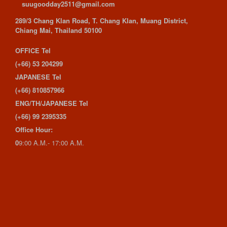
suugoodday2511@gmail.com
289/3 Chang Klan Road, T. Chang Klan, Muang District,
Chiang Mai, Thailand 50100
OFFICE Tel
(+66) 53 204299
JAPANESE Tel
(+66) 810857966
ENG/TH/JAPANESE Tel
(+66) 99 2395335
Office Hour:
0
9:00 A.M.- 17:00 A.M.