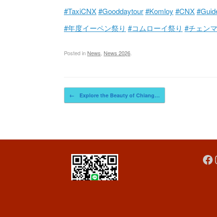
#TaxiCNX
#Gooddaytour
#Komloy
#CNX
#Gui
#年度イーペン祭り
#コムローイ祭り
#チェン
Posted in
News
,
News 202ุ6
.
Post navigation
←
Explore the Beauty of Chiang…
Fa