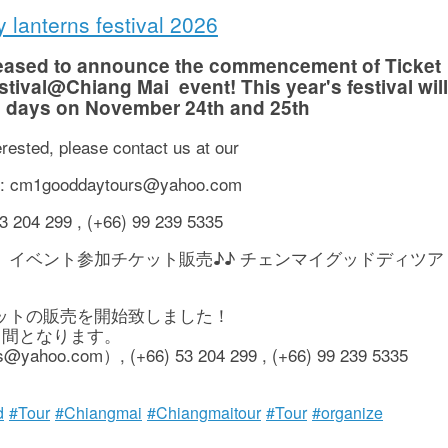
 lanterns festival 2026
leased to announce the commencement of Ticket
ival@Chiang Mai event! This year's festival will
o
days on November 24th and 25th
terested, please contact us at our
s: cm1gooddaytours@yahoo.com
53 204 299 , (+66) 99 239 5335
り）イベント参加チケット販売♪♪ チェンマイグッドディツア
ケットの販売を開始致しました！
2日間となります。
.com）, (+66) 53 204 299 , (+66) 99 239 5335
d
#Tour
#Chiangmai
#Chiangmaitour
#Tour
#organize