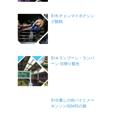
S15-チェンマイボクシン
グ観戦
S14-ランプーン・ランパ
ーン 日帰り観光
S13-癒しの街パイとメー
ホンソン3泊4日の旅