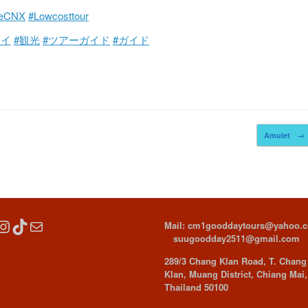
deCNX
#Lowcosttour
マイ
#観光
#ツアーガイド
#ガイド
Amulet
→
cebook
Instagram
TikTok
Mail
Mail: cm1gooddaytours@yahoo.
suugoodday2511@gmail.com
289/3 Chang Klan Road, T. Chang
Klan, Muang District, Chiang Mai,
Thailand 50100