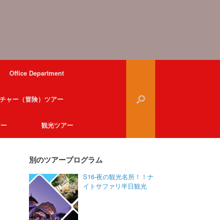
Office Department
チャー（冒険）ツアー
アー
観光ツアー
別のツアープログラム
S16-夜の観光名所！！ナ
イトサファリ半日観光