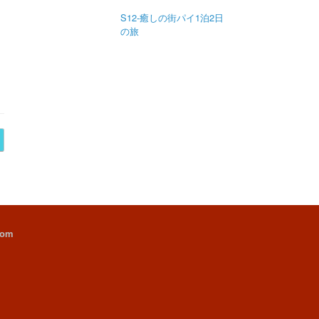
S12-癒しの街パイ1泊2日
の旅
com