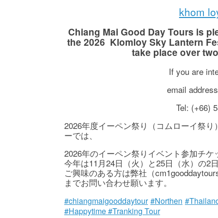
khom loy
Chiang Mai Good Day Tours is p
the 2026 Klomloy Sky Lantern Fest
take place over tw
If you are in
email addres
Tel: (+66) 
2026年度イーペン祭り（コムローイ祭
ーでは、
2026年のイーペン祭りイベント参加チ
今年は11月24日（火）と25日（水）の
ご興味のある方は弊社（cm1gooddaytours@yahoo
までお問い合わせ願います。
#chiangmaigooddaytour
#Northen
#Thailan
#Happytime #Tranking Tour